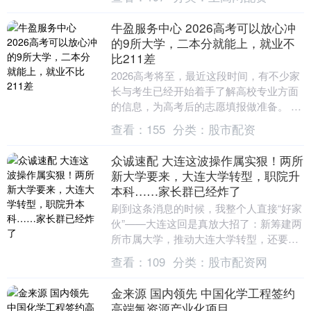
而，就在几....
牛盈服务中心 2026高考可以放心冲
的9所大学，二本分就能上，就业不
比211差
2026高考将至，最近这段时间，有不少家
长与考生已经开始着手了解高校专业方面
的信息，为高考后的志愿填报做准备。 今
天时哥就给大家分享9所可以放心冲的大
查看：
155
分类：
股市配资
学，不需要....
众诚速配 大连这波操作属实狠！两所
新大学要来，大连大学转型，职院升
本科……家长群已经炸了
刷到这条消息的时候，我整个人直接“好家
伙”——大连这回是真放大招了：新筹建两
所市属大学，推动大连大学转型，还要让
大连职业技术学院升格本科！啥概念？咱
查看：
109
分类：
股市配资网
东北的教育版....
金来源 国内领先 中国化学工程签约
高端氯资源产业化项目