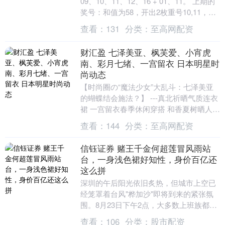
09、10、11、12、16 + 01、11。 上期的
奖号：和值为58，开出2枚重号10,11，
012路比为2:2:1....
查看：
131
分类：
至高网配资
财汇盈 七泽美亚、枫芙爱、小宵虎
南、彩月七绪、一宫留衣 日本明星时
尚动态
【时尚圈の“魔法少女”大乱斗：七泽美亚
的蝴蝶结会施法？】 ---真北祈晒气质连衣
裙 一宫留衣春季休闲穿搭 和香夏树晒人气
啤酒 展开剩余83% 宫西光最新刘海造型....
查看：
144
分类：
至高网配资
信钰证券 赌王千金何超莲冒风雨站
台，一身浅色裙好知性，身价百亿还
这么拼
深圳的午后阳光依旧炙热，但城市上空已
经笼罩着台风"桦加沙"即将到来的紧张氛
围。8月23日下午2点，大多数上班族都提
前结束工作赶回家中躲避风雨。然而在深
查看：
106
分类：
股市配资