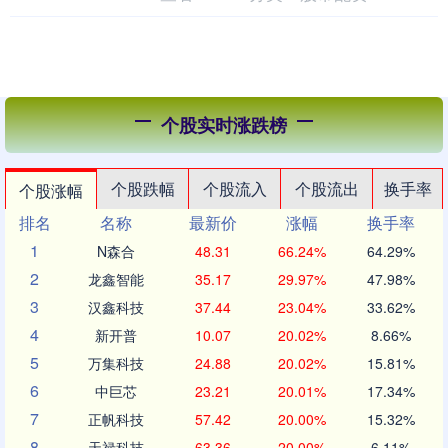
圳某高端品....
个股实时涨跌榜
个股跌幅
个股流入
个股流出
换手率
个股涨幅
排名
名称
最新价
涨幅
换手率
1
N森合
48.31
66.24%
64.29%
2
龙鑫智能
35.17
29.97%
47.98%
3
汉鑫科技
37.44
23.04%
33.62%
4
新开普
10.07
20.02%
8.66%
5
万集科技
24.88
20.02%
15.81%
6
中巨芯
23.21
20.01%
17.34%
7
正帆科技
57.42
20.00%
15.32%
8
天禄科技
63.36
20.00%
6.11%