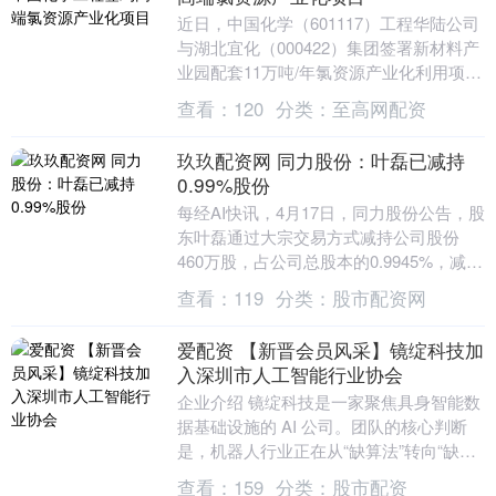
近日，中国化学（601117）工程华陆公司
与湖北宜化（000422）集团签署新材料产
业园配套11万吨/年氯资源产业化利用项目
EPC工程总承包合同。该项目采用国内....
查看：
120
分类：
至高网配资
玖玖配资网 同力股份：叶磊已减持
0.99%股份
每经AI快讯，4月17日，同力股份公告，股
东叶磊通过大宗交易方式减持公司股份
460万股，占公司总股本的0.9945%，减持
计划已实施完毕。减持期间为2026年4....
查看：
119
分类：
股市配资网
爱配资 【新晋会员风采】镜绽科技加
入深圳市人工智能行业协会
企业介绍 镜绽科技是一家聚焦具身智能数
据基础设施的 AI 公司。团队的核心判断
是，机器人行业正在从“缺算法”转向“缺数
据”，而真正稀缺的并不是视频本身，而是
查看：
159
分类：
股市配资