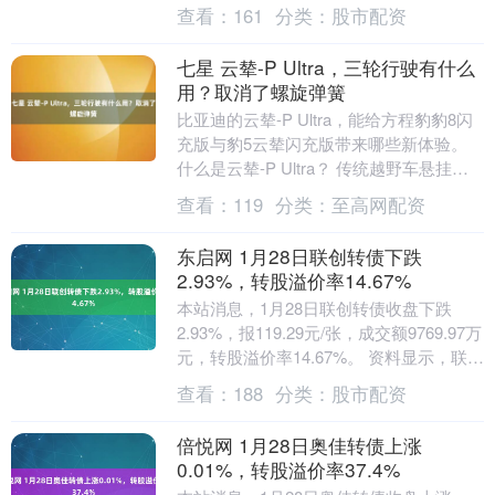
如果还按照国内“内卷方式”冲击全球市
查看：
161
分类：
股市配资
场，这一切来的....
七星 云辇-P Ultra，三轮行驶有什么
用？取消了螺旋弹簧
比亚迪的云辇-P Ultra，能给方程豹豹8闪
充版与豹5云辇闪充版带来哪些新体验。
什么是云辇-P Ultra？ 传统越野车悬挂是
被动适应，过坑洼弹簧被动压缩。....
查看：
119
分类：
至高网配资
东启网 1月28日联创转债下跌
2.93%，转股溢价率14.67%
本站消息，1月28日联创转债收盘下跌
2.93%，报119.29元/张，成交额9769.97万
元，转股溢价率14.67%。 资料显示，联创
转债信用级别为“AA-”....
查看：
188
分类：
股市配资
倍悦网 1月28日奥佳转债上涨
0.01%，转股溢价率37.4%