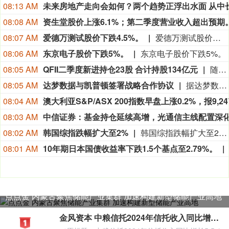
08:13 AM
08:08 AM
08:07 AM
爱德万测试股价下跌4.5%。
爱德万测试股价下跌4.5%。
08:06 AM
东京电子股价下跌5%。
东京电子股价下跌5%。
08:05 AM
QFII二季度新进持仓23股 合计持股134亿元
随着半年报陆续披露，各类机构二季度持股动向逐渐曝光。据证券时报·数据宝统计，截至8月5日公开的数据，QFII持股二季度末持有44股，合计持有2.64亿股，期末持股市值173.62亿元。从单只个股持股市值来看，有17股期末持股市值超过1亿元，宁德时代、宏发股份2只个股获持股超20亿元。从新进角度看，有23股为QFII新进持有，合计持股134亿元，除宁德时代外，还包括多只热门科技股，其中包括年内第一大牛股中船特气，以及富满微、乐鑫科技等热门半导体个股。从业绩看，QFII新进股中，盛达资源、富满微、昊志机电、亚翔集成上半年归母净利润同比增长均超2倍。
08:05 AM
达梦数据与凯普顿签署战略合作协议
据达梦数据消息，日前，达梦数据与四川凯普顿信息技术股份有限公司签署战略合作协议，共同发力教育行业，推动教育网信创新实践落地。未来，双方将以“数智网信一体机解决方案”为抓手，持续打磨产品、深耕市场，共同推动达梦数据库一体机在教育领域的规模化应用。
08:04 AM
08:03 AM
08:02 AM
韩国综指跌幅扩大至2%
韩国综指跌幅扩大至2%，现报6458.06点。个股方面，SK海力士跌超5%，三星电子跌超2%。
08:01 AM
10年期日本国债收益率下跌1.5个基点至2.79%。
点点金 内蒙古聚焦储能产业集群 加速构建新型储能产业高地
金风资本 中粮信托2024年信托收入同比增长5.5% 净利同比增长16%